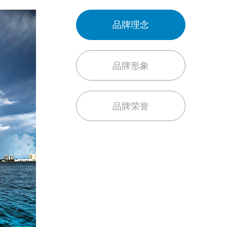
品牌理念
品牌形象
品牌荣誉