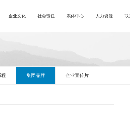
企业文化
社会责任
媒体中心
人力资源
联
历程
集团品牌
企业宣传片